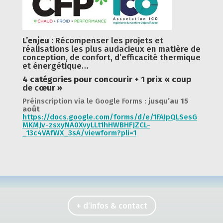
L’enjeu :
Récompenser les projets et
réalisations les plus audacieux en matière de
conception, de confort, d’efficacité thermique
et énergétique…
4 catégories pour concourir + 1 prix « coup
de cœur »
Préinscription via le Google Forms :
jusqu’au 15
août
https://docs.google.com/forms/d/e/1FAIpQLSesG
MKMJv-zsxyNA0XvyLLt1hHWBHFJZCL-
_13c4VAfWX_3sA/viewform?pli=1
+ d’infos & contact